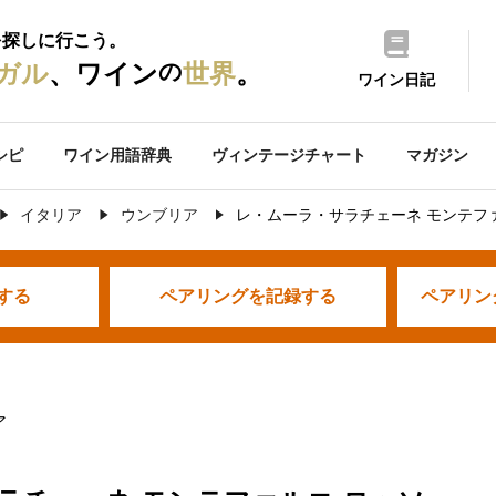
を探しに行こう。
の
ガル
、ワイン
世界
。
ワイン日記
シピ
ワイン用語辞典
ヴィンテージチャート
マガジン
イタリア
ウンブリア
レ・ムーラ・サラチェーネ モンテフ
する
ペアリングを
記録する
ペアリン
ア