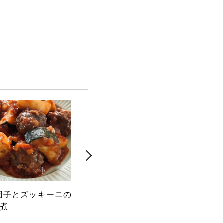
団子とズッキーニの
茹でレタスと豚しゃぶのサラ
白身
煮
ダ 香味醤油だれ
レソ