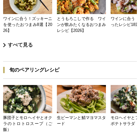
ワインに合う！ズッキーニ
とうもろこしで作る ワイ
ワインに合う 
を使ったおつまみ8選【20
ンが飲みたくなるおつまみ
ったレシピ18選【
26】
レシピ【2026】
すべて見る
旬のペアリングレシピ
豚団子とモロヘイヤとオク
生ピーマンと鯖マヨマスタ
モロヘイヤとア
ラのトロトロスープ（ご
ード
ポテトサラダ
飯）