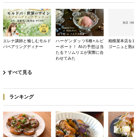
エレナ講師と愉しむモルド
ハーゲンダッツ6種×ルビ
相模屋本店を迎
バペアリングディナー
ーポート！ AIの予想は当
ゴーニュと熟成
たる？ソムリエが実際に合
わせてみた
すべて見る
ランキング