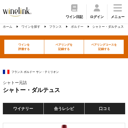
ワイン日記
ログイン
メニュー
ホーム
ワインを探す
フランス
ボルドー
シャトー・ダルテュス
ワインを
ペアリングを
ペアリングコースを
評価する
記録する
記録する
フランス ボルドー サン・テミリオン
シャトー元詰
シャトー・ダルテュス
ワイナリー
合うレシピ
口コミ