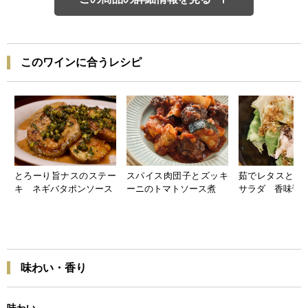
このワインに合うレシピ
とろーり旨ナスのステー
スパイス肉団子とズッキ
茹でレタスと豚
キ ネギバタポンソース
ーニのトマトソース煮
サラダ 香味醤
味わい・香り
味わい