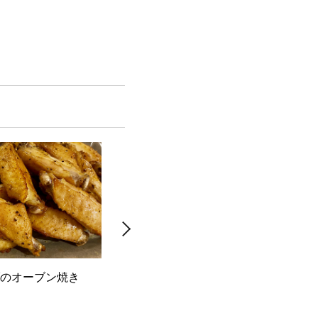
のオーブン焼き
カツオのニラパッチョ
マッ
子胡