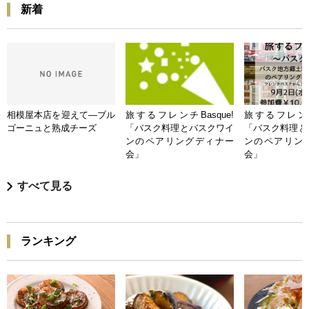
新着
相模屋本店を迎えて―ブル
旅するフレンチBasque!
旅するフレンチB
ゴーニュと熟成チーズ
「バスク料理とバスクワイ
「バスク料理と
ンのペアリングディナー
ンのペアリン
会」
会」
すべて見る
ランキング