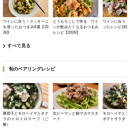
ワインに合う！ズッキーニ
とうもろこしで作る ワイ
ワインに合う 
を使ったおつまみ8選【20
ンが飲みたくなるおつまみ
ったレシピ18選【
26】
レシピ【2026】
すべて見る
旬のペアリングレシピ
豚団子とモロヘイヤとオク
生ピーマンと鯖マヨマスタ
モロヘイヤとア
ラのトロトロスープ（ご
ード
ポテトサラダ
飯）