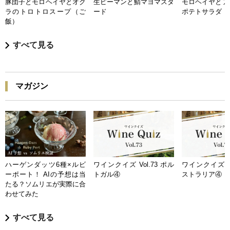
豚団子とモロヘイヤとオク
生ピーマンと鯖マヨマスタ
モロヘイヤとア
ラのトロトロスープ（ご
ード
ポテトサラダ
飯）
すべて見る
マガジン
ハーゲンダッツ6種×ルビ
ワインクイズ Vol.73 ポル
ワインクイズ Vo
ーポート！ AIの予想は当
トガル④
ストラリア④
たる？ソムリエが実際に合
わせてみた
すべて見る