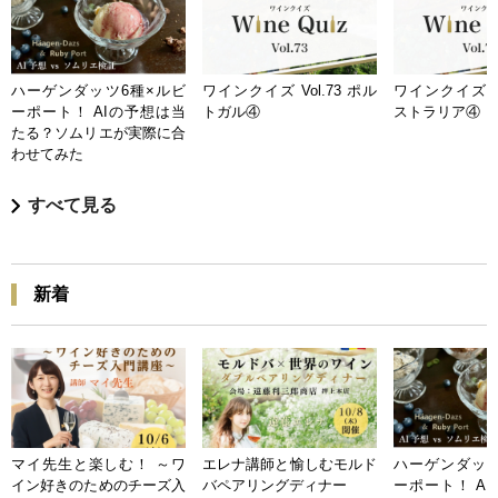
ハーゲンダッツ6種×ルビ
ワインクイズ Vol.73 ポル
ワインクイズ Vo
ーポート！ AIの予想は当
トガル④
ストラリア④
たる？ソムリエが実際に合
わせてみた
すべて見る
新着
マイ先生と楽しむ！ ～ワ
エレナ講師と愉しむモルド
ハーゲンダッツ
イン好きのためのチーズ入
バペアリングディナー
ーポート！ A