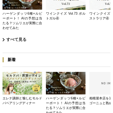
ハーゲンダッツ6種×ルビ
ワインクイズ Vol.73 ポル
ワインクイズ Vo
ーポート！ AIの予想は当
トガル④
ストラリア④
たる？ソムリエが実際に合
わせてみた
すべて見る
新着
エレナ講師と愉しむモルド
ハーゲンダッツ6種×ルビ
相模屋本店を迎
バペアリングディナー
ーポート！ AIの予想は当
ゴーニュと熟成
たる？ソムリエが実際に合
わせてみた