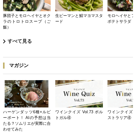
豚団子とモロヘイヤとオク
生ピーマンと鯖マヨマスタ
モロヘイヤとア
ラのトロトロスープ（ご
ード
ポテトサラダ
飯）
すべて見る
マガジン
ハーゲンダッツ6種×ルビ
ワインクイズ Vol.73 ポル
ワインクイズ Vo
ーポート！ AIの予想は当
トガル④
ストラリア④
たる？ソムリエが実際に合
わせてみた