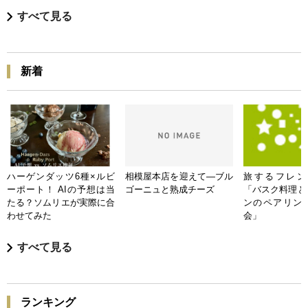
すべて見る
新着
ハーゲンダッツ6種×ルビ
相模屋本店を迎えて―ブル
旅するフレンチB
ーポート！ AIの予想は当
ゴーニュと熟成チーズ
「バスク料理と
たる？ソムリエが実際に合
ンのペアリン
わせてみた
会」
すべて見る
ランキング