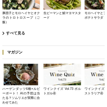
豚団子とモロヘイヤとオク
生ピーマンと鯖マヨマスタ
モロヘイヤとア
ラのトロトロスープ（ご
ード
ポテトサラダ
飯）
すべて見る
マガジン
ハーゲンダッツ6種×ルビ
ワインクイズ Vol.73 ポル
ワインクイズ Vo
ーポート！ AIの予想は当
トガル④
ストラリア④
たる？ソムリエが実際に合
わせてみた