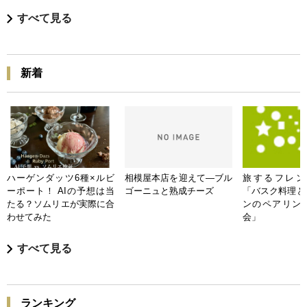
すべて見る
新着
ハーゲンダッツ6種×ルビ
相模屋本店を迎えて―ブル
旅するフレンチB
ーポート！ AIの予想は当
ゴーニュと熟成チーズ
「バスク料理と
たる？ソムリエが実際に合
ンのペアリン
わせてみた
会」
すべて見る
ランキング