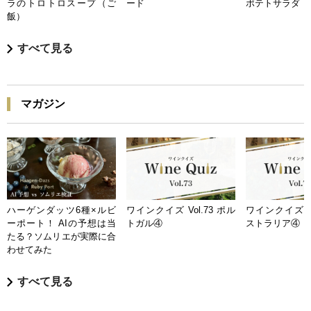
ラのトロトロスープ（ご
ード
ポテトサラダ
飯）
すべて見る
マガジン
ハーゲンダッツ6種×ルビ
ワインクイズ Vol.73 ポル
ワインクイズ Vo
ーポート！ AIの予想は当
トガル④
ストラリア④
たる？ソムリエが実際に合
わせてみた
すべて見る