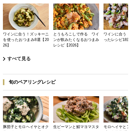
ワインに合う！ズッキーニ
とうもろこしで作る ワイ
ワインに合う 
を使ったおつまみ8選【20
ンが飲みたくなるおつまみ
ったレシピ18選【
26】
レシピ【2026】
すべて見る
旬のペアリングレシピ
豚団子とモロヘイヤとオク
生ピーマンと鯖マヨマスタ
モロヘイヤとア