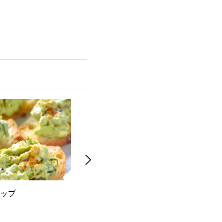
ップ
スパイス肉団子とズッキーニの
鶏ス
トマトソース煮