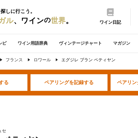
を探しに行こう。
の
ガル
、ワイン
世界
。
ワイン日記
シピ
ワイン用語辞典
ヴィンテージチャート
マガジン
フランス
ロワール
エグジレ ブラン ペティヤン
する
ペアリングを
記録する
ペアリン
ュセ