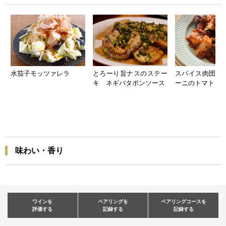
水茄子モッツァレラ
とろーり旨ナスのステー
スパイス肉団子
キ ネギバタポンソース
ーニのトマトソ
味わい・香り
ワインを
ペアリングを
ペアリングコースを
評価する
記録する
記録する