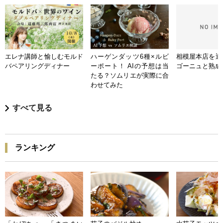
エレナ講師と愉しむモルド
ハーゲンダッツ6種×ルビ
相模屋本店を迎
バペアリングディナー
ーポート！ AIの予想は当
ゴーニュと熟成
たる？ソムリエが実際に合
わせてみた
すべて見る
ランキング