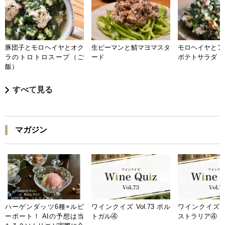
豚団子とモロヘイヤとオク
生ピーマンと鯖マヨマスタ
モロヘイヤとア
ラのトロトロスープ（ご
ード
ポテトサラダ
飯）
すべて見る
マガジン
ハーゲンダッツ6種×ルビ
ワインクイズ Vol.73 ポル
ワインクイズ Vo
ーポート！ AIの予想は当
トガル④
ストラリア④