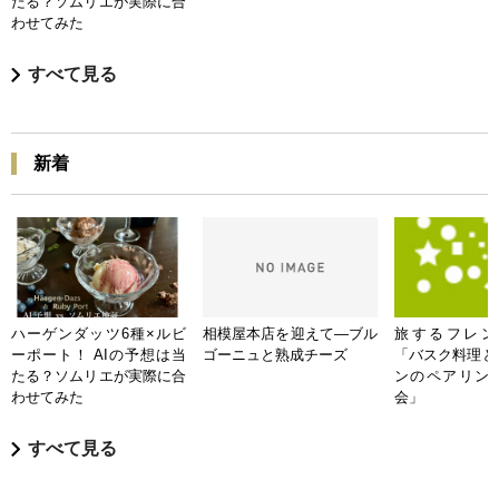
たる？ソムリエが実際に合
わせてみた
すべて見る
新着
ハーゲンダッツ6種×ルビ
相模屋本店を迎えて―ブル
旅するフレンチB
ーポート！ AIの予想は当
ゴーニュと熟成チーズ
「バスク料理と
たる？ソムリエが実際に合
ンのペアリン
わせてみた
会」
すべて見る