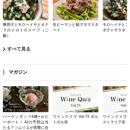
豚団子とモロヘイヤとオク
生ピーマンと鯖マヨマスタ
モロヘイヤとア
ラのトロトロスープ（ご
ード
ポテトサラダ
飯）
すべて見る
マガジン
ハーゲンダッツ6種×ルビ
ワインクイズ Vol.73 ポル
ワインクイズ Vo
ーポート！ AIの予想は当
トガル④
ストラリア④
たる？ソムリエが実際に合