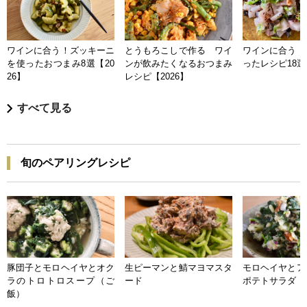
ワインに合う！ズッキーニ
とうもろこしで作る ワイ
ワインに合う 
を使ったおつまみ8選【20
ンが飲みたくなるおつまみ
ったレシピ18選【
26】
レシピ【2026】
すべて見る
旬のペアリングレシピ
豚団子とモロヘイヤとオク
生ピーマンと鯖マヨマスタ
モロヘイヤとア
ラのトロトロスープ（ご
ード
ポテトサラダ
飯）