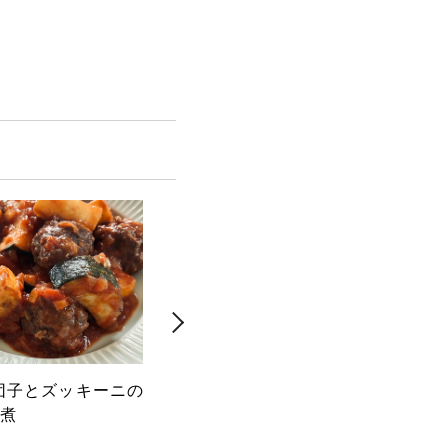
団子とズッキーニの
茹でレタスと豚しゃぶのサラ
マッ
煮
ダ 香味醤油だれ
子胡