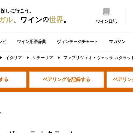
を探しに行こう。
の
ガル
、ワイン
世界
。
ワイン日記
シピ
ワイン用語辞典
ヴィンテージチャート
マガジン
イタリア
シチーリア
ファブリツィオ・ヴェッラ カタラッ
する
ペアリングを
記録する
ペアリン
ア