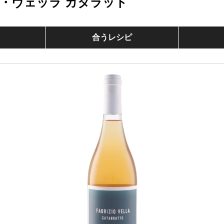
・ヴェッラ カタラット
合うレシピ