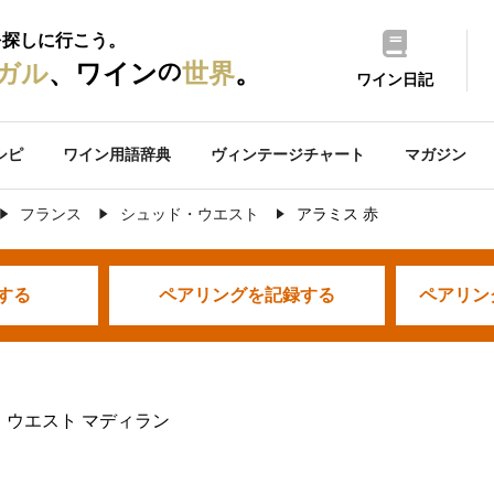
を探しに行こう。
の
ガル
、ワイン
世界
。
ワイン日記
シピ
ワイン用語辞典
ヴィンテージチャート
マガジン
フランス
シュッド・ウエスト
アラミス 赤
する
ペアリングを
記録する
ペアリン
・ウエスト マディラン