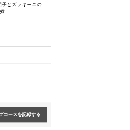
団子とズッキーニの
茹でレタスと豚しゃぶのサラ
マッ
煮
ダ 香味醤油だれ
子胡
グコースを
記録する