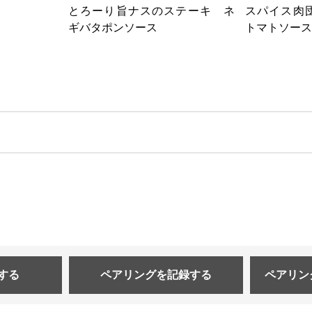
とろーり旨ナスのステーキ ネ
スパイス肉
ギバタポンソース
トマトソース
する
ペアリングを
記録する
ペアリン