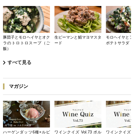
豚団子とモロヘイヤとオク
生ピーマンと鯖マヨマスタ
モロヘイヤとア
ラのトロトロスープ（ご
ード
ポテトサラダ
飯）
すべて見る
マガジン
ハーゲンダッツ6種×ルビ
ワインクイズ Vol.73 ポル
ワインクイズ Vo