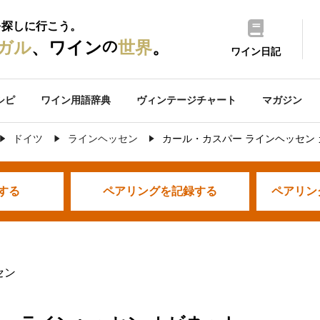
を探しに行こう。
の
ガル
、ワイン
世界
。
ワイン日記
シピ
ワイン用語辞典
ヴィンテージチャート
マガジン
ドイツ
ラインヘッセン
カール・カスパー ラインヘッセン
する
ペアリングを
記録する
ペアリン
セン